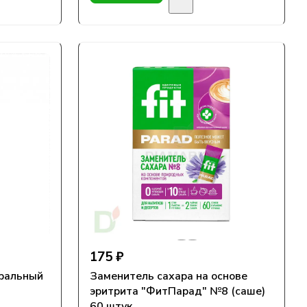
175 ₽
уральный
Заменитель сахара на основе
эритрита "ФитПарад" №8 (саше)
60 штук