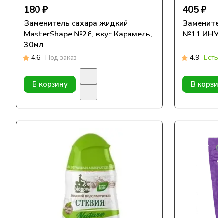
180 ₽
405 ₽
Заменитель сахара жидкий
Замените
MasterShape №26, вкус Карамель,
№11 ИНУЛ
30мл
4.6
Под заказ
4.9
Есть
В корзину
В корз