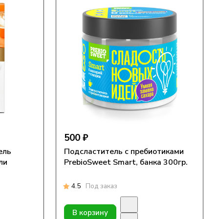
500 ₽
ель
Подсластитель с пребиотиками
ли
PrebioSweet Smart, банка 300гр.
4.5
Под заказ
В корзину