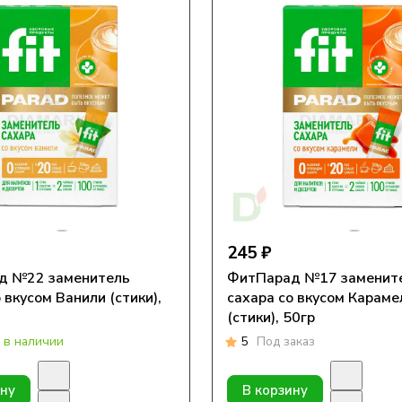
245 ₽
д №22 заменитель
ФитПарад №17 заменит
 вкусом Ванили (стики),
сахара со вкусом Караме
(стики), 50гр
 в наличии
5
Под заказ
ину
В корзину