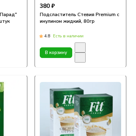
380 ₽
тПарад"
Подсластитель Стевия Premium с
штук
инулином жидкий, 80гр
4.8
Есть в наличии
В корзину