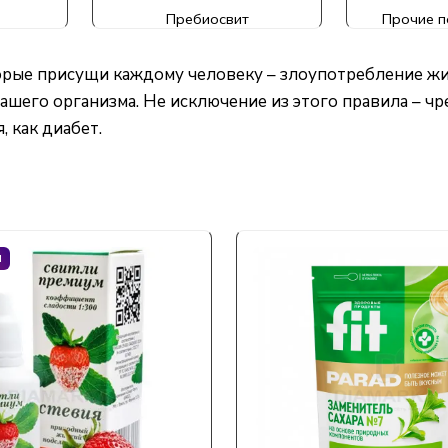
Пребиосвит
Прочие п
торые присущи каждому человеку – злоупотребление ж
ашего организма. Не исключение из этого правила – чр
 как диабет.
М