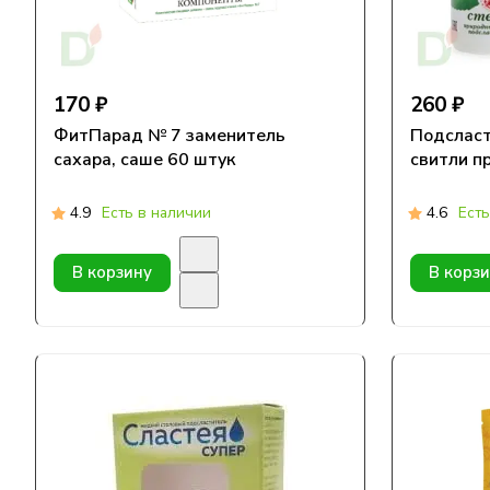
170 ₽
260 ₽
ФитПарад № 7 заменитель
Подсласт
сахара, саше 60 штук
свитли п
4.9
Есть в наличии
4.6
Есть
В корзину
В корз