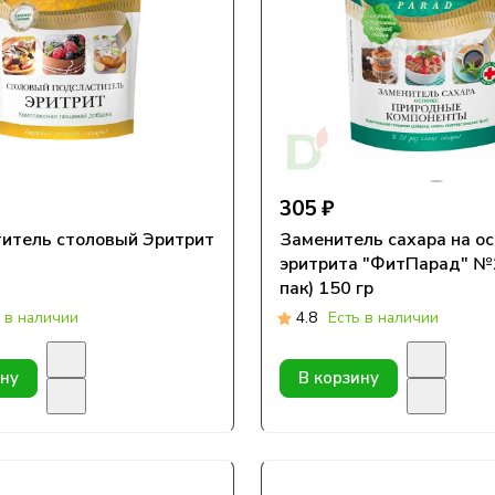
305 ₽
итель столовый Эритрит
Заменитель сахара на о
эритрита "ФитПарад" №
пак) 150 гр
 в наличии
4.8
Есть в наличии
ину
В корзину