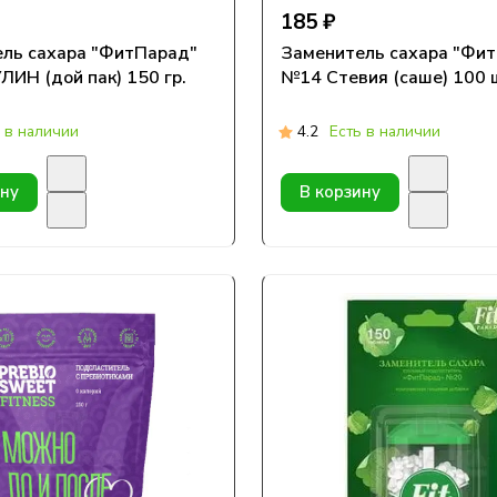
185 ₽
ль сахара "ФитПарад"
Заменитель сахара "Фи
ИН (дой пак) 150 гр.
№14 Стевия (саше) 100 
 в наличии
4.2
Есть в наличии
ину
В корзину