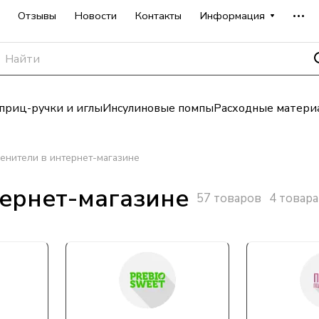
Отзывы
Новости
Контакты
Информация
риц-ручки и иглы
Инсулиновые помпы
Расходные матери
енители в интернет-магазине
тернет-магазине
57 товаров
4 товара