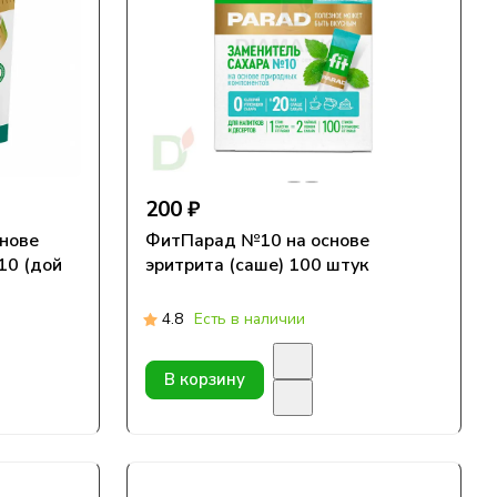
200 ₽
снове
ФитПарад №10 на основе
10 (дой
эритрита (саше) 100 штук
4.8
Есть в наличии
В корзину