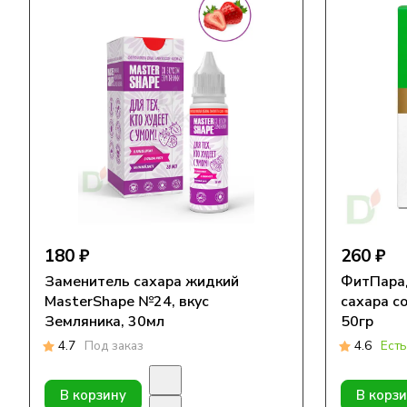
180 ₽
260 ₽
Заменитель сахара жидкий
ФитПара
MasterShape №24, вкус
сахара со
Земляника, 30мл
50гр
4.7
Под заказ
4.6
Есть
В корзину
В корз