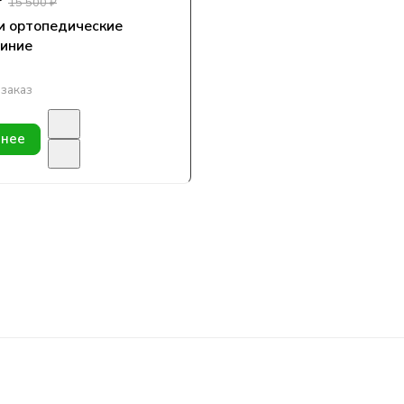
₽
15 500 ₽
и ортопедические
синие
заказ
нее