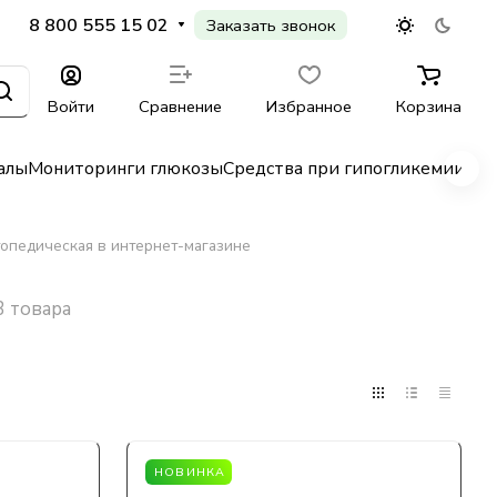
8 800 555 15 02
Заказать звонок
Войти
Сравнение
Избранное
Корзина
алы
Мониторинги глюкозы
Средства при гипогликемии
Гл
опедическая в интернет-магазине
3 товара
НОВИНКА