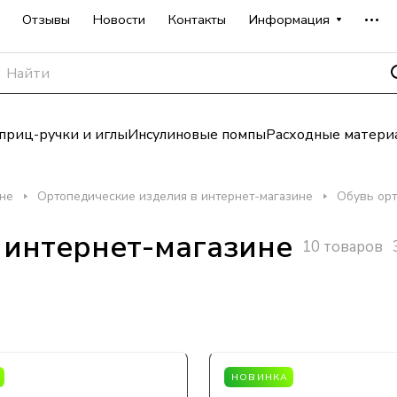
Отзывы
Новости
Контакты
Информация
риц-ручки и иглы
Инсулиновые помпы
Расходные матери
ине
Ортопедические изделия в интернет-магазине
Обувь орт
 интернет-магазине
10 товаров
НОВИНКА