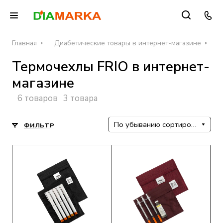
Главная
Диабетические товары в интернет-магазине
Ч
Термочехлы FRIO в интернет-
магазине
6 товаров
3 товара
По убыванию сортировки
ФИЛЬТР