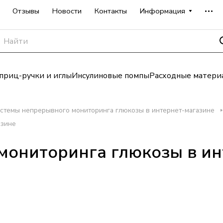
Отзывы
Новости
Контакты
Информация
риц-ручки и иглы
Инсулиновые помпы
Расходные матери
стемы непрерывного мониторинга глюкозы в интернет-магазине
азине
мониторинга глюкозы в ин