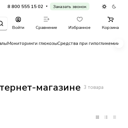
8 800 555 15 02
Заказать звонок
Войти
Сравнение
Избранное
Корзина
алы
Мониторинги глюкозы
Средства при гипогликемии
Гл
тернет-магазине
3 товара