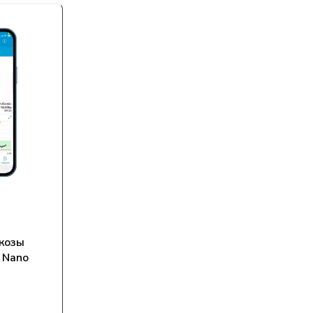
козы
 Nano