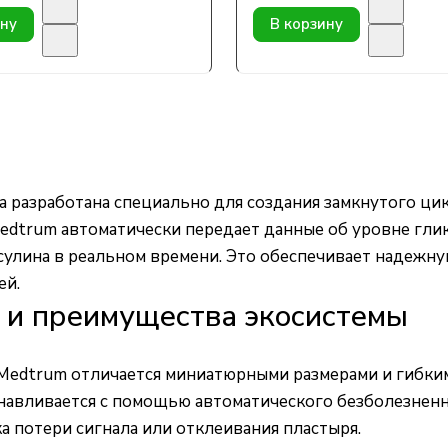
ину
В корзину
а разработана специально для создания замкнутого ци
dtrum автоматически передает данные об уровне глик
сулина в реальном времени. Это обеспечивает надежну
ей.
 и преимущества экосистемы
edtrum отличается миниатюрными размерами и гибким 
навливается с помощью автоматического безболезненно
 потери сигнала или отклеивания пластыря.