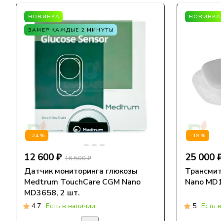
НОВИНКА
НОВИНКА
ЗАМЕР КАЖДЫЕ 2 МИНУТЫ
-24%
-19%
12 600 ₽
25 000 
16 500 ₽
Датчик мониторинга глюкозы
Трансмит
Medtrum TouchCare CGM Nano
Nano MD1
MD3658, 2 шт.
4.7
Есть в наличии
5
Есть 