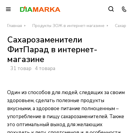
Главная
Продукты ЗОЖ в интернет-магазине
Сахароза
Сахарозаменители
ФитПарад в интернет-
магазине
31 товар
4 товара
Один из способов для людей, следящих за своим
здоровьем, сделать полезные продукты
вкусными, а здоровое питание полноценным –
употребление в пищу сахарозаменителей. Также
это оптимальный выход для желающих
похудеть к лету, спортсменов и, в особенности,