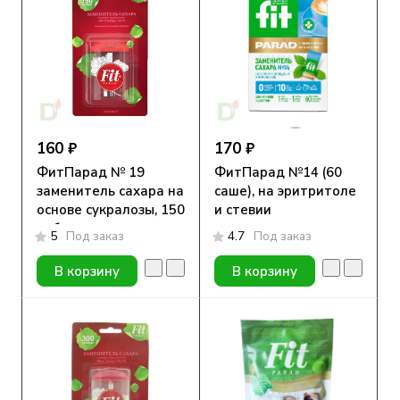
160 ₽
170 ₽
ФитПарад № 19
ФитПарад №14 (60
заменитель сахара на
саше), на эритритоле
основе сукралозы, 150
и стевии
таблеток
5
Под заказ
4.7
Под заказ
В корзину
В корзину