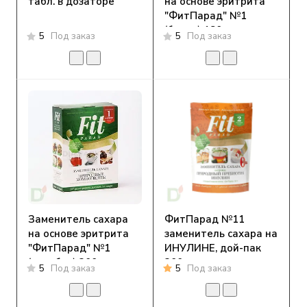
табл. в дозаторе
на основе эритрита
"ФитПарад" №1
(банка) 180 гр,
5
Под заказ
5
Под заказ
Заменитель сахара
ФитПарад №11
на основе эритрита
заменитель сахара на
"ФитПарад" №1
ИНУЛИНЕ, дой-пак
(коробка) 200гр
200 гр.
5
Под заказ
5
Под заказ