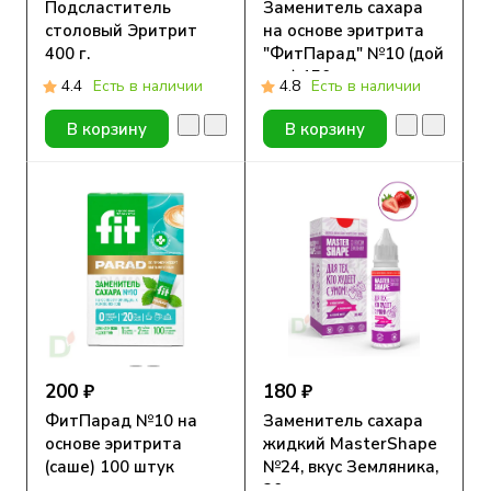
Подсластитель
Заменитель сахара
столовый Эритрит
на основе эритрита
400 г.
"ФитПарад" №10 (дой
пак) 150 гр
4.4
Есть в наличии
4.8
Есть в наличии
В корзину
В корзину
200 ₽
180 ₽
ФитПарад №10 на
Заменитель сахара
основе эритрита
жидкий MasterShape
(саше) 100 штук
№24, вкус Земляника,
30мл