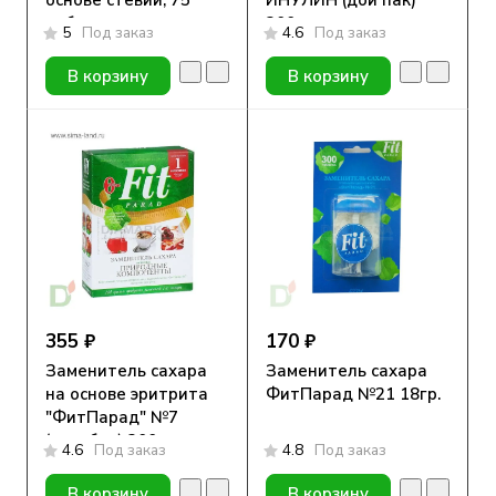
основе стевии, 75
ИНУЛИН (дой пак)
таблеток
200 гр.
5
Под заказ
4.6
Под заказ
В корзину
В корзину
355 ₽
170 ₽
Заменитель сахара
Заменитель сахара
на основе эритрита
ФитПарад №21 18гр.
"ФитПарад" №7
(коробка) 200гр
4.6
Под заказ
4.8
Под заказ
В корзину
В корзину